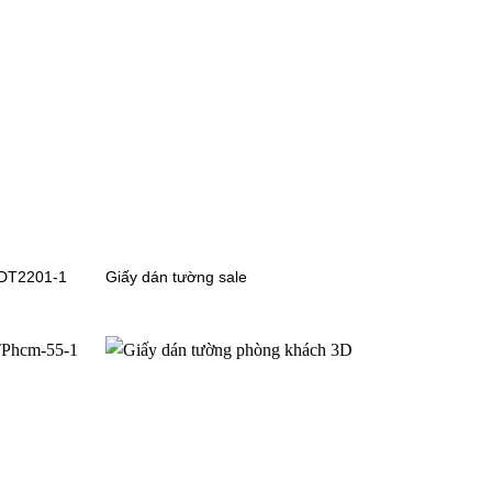
_l
Giấy dán tường hoa lá 9417-3a_l
1
Giấy dán tường hoa lá 73012-3
 DT2201-1
Giấy dán tường sale
Giấy dán tường hoa lá 6080-3