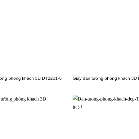
 tường hoa lá 27708-1
Giấy dán tường hoa lá 9417-2a
 tường hoa lá JCD5011-62
Giấy dán tường hoa lá 73012-
ường phòng khách 3D DT2201-6
Giấy dán tường phòng khách 3D
 tường hoa lá 6048-1
Giấy dán tường hoa lá 6080-1