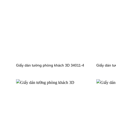
Giấy dán tường hoa lá DE120015
Giấy dán
Giấy dán tường hoa lá JCD5011-4
Giấy dán
Giấy dán tường phòng khách 3D 34011-4
Giấy dán t
Giấy dán
Giấy dán tường hoa lá 73012-2
Giấy dán tường hoa lá