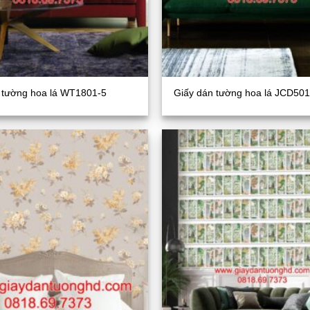
 tường hoa lá WT1801-5
Giấy dán tường hoa lá JCD501