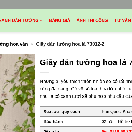
RANH DÁN TƯỜNG
BẢNG GIÁ
ẢNH THI CÔNG
TƯ VẤN
ường hoa văn
»
Giấy dán tường hoa lá 73012-2
Giấy dán tường hoa lá 
Những ai yêu thích thiên nhiên sẽ có rất 
cùng đa dạng. Có vô số loại hoa lớn nhỏ, h
như lá cỏ xanh tươi sẽ phù hợp nhu cầu củ
Xuất xứ, quy cách
Hàn Quốc. Khổ g
Bảo hành
02 năm. Hỗ trợ k
Giá bán
Gọi 0818.69.737