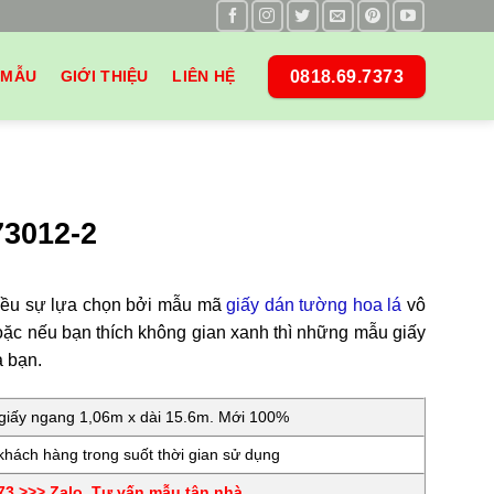
0818.69.7373
 MẪU
GIỚI THIỆU
LIÊN HỆ
73012-2
nhiều sự lựa chọn bởi mẫu mã
giấy dán tường hoa lá
vô
oặc nếu bạn thích không gian xanh thì những mẫu giấy
a bạn.
iấy ngang 1,06m x dài 15.6m. Mới 100%
hách hàng trong suốt thời gian sử dụng
3 >>> Zalo. Tư vấn mẫu tận nhà