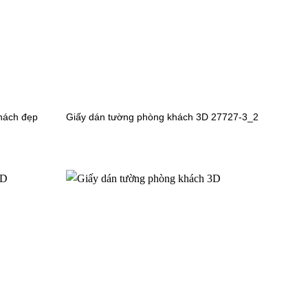
373
Bản T07, 2026
2026
26
âu Âu T07, 2026
hách đẹp
Giấy dán tường phòng khách 3D 27727-3_2
26
07, 2026
 2026
đá T07, 2026