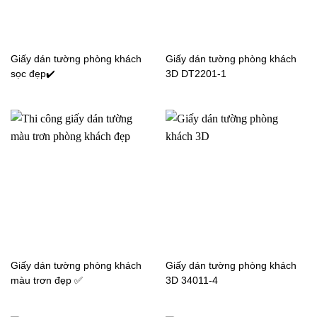
RESERVE-
RESERVE-
RE51298_P01-1
RE51302_P01-1
Giấy dán tường phòng khách
Giấy dán tường phòng khách
sọc đẹp✔️
3D DT2201-1
Giấy dán tường giả gạch
Giấy dán tường phòng
phòng bếp -42
bếp giả gạch 00B
Giấy dán tường phòng
bếp giả gạch Nhật Bản
RESERVE-
RE51293_P01-1
Giấy dán tường phòng khách
Giấy dán tường phòng khách
màu trơn đẹp ✅
3D 34011-4