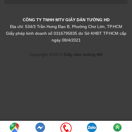
Giấy dán tường giả gạch phòng bếp màu vàng
Mẫu giấy dán tường giả gạch màu vàng khi phối với nội
CÔNG TY TNHH MTV GIẤY DÁN TƯỜNG HD
thất mộc mạc tạo ra một không gian hoài cổ độc đáo, vẫn
Địa chỉ: 534/3 Trần Hưng Đạo B, Phường Chợ Lớn, TP.HCM
mang những nét thô sơ nhưng giữa thời hiện đại thì nó lại
Giấy phép kinh doanh số 0316795835 do Sở KHĐT TP.HCM cấp
ngày 08/4/2021
trở thành một điều mới mẻ.
Copyright 2026 ©
Giấy dán tường HD