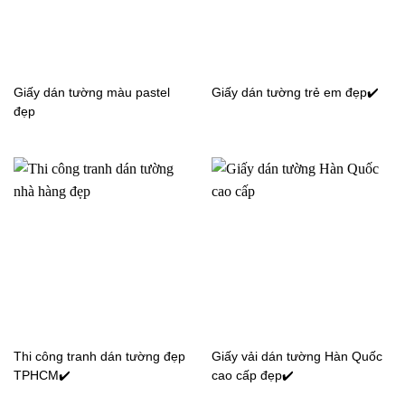
Giấy dán tường màu pastel
Giấy dán tường trẻ em đẹp✔️
đẹp
Giấy dán tường giả gạch
Giấy dán tường giả gạch
phòng ăn bếp màu đỏ
màu xám phòng ăn bếp
7837-4
3022-2
Thi công tranh dán tường đẹp
Giấy vải dán tường Hàn Quốc
TPHCM✔️
cao cấp đẹp✔️