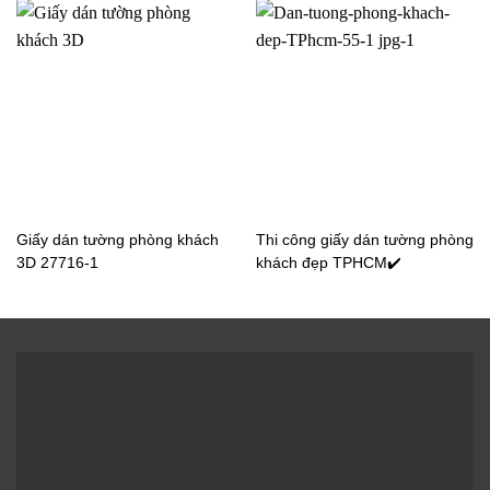
Giấy dán tường giả gạch
phòng ăn 6
Giấy dán tường giả gạch
phòng bếp✔️
Giấy dán tường phòng khách
Thi công giấy dán tường phòng
3D 27716-1
khách đẹp TPHCM✔️
Có rất nhiều mẫu giấy dán tường giả gạch và hầu như
toàn bộ chúng đều phù hợp để trang trí phòng bếp hay bất
cứ không gian nào. Phòng bếp là nơi gia đình và bạn bè tụ
họp ăn uống, lưu lại những kỹ niệm thân thiết bên nhau thế
nên việc trang trí phòng ngủ ngày càng được quan tâm. Vì
mẫu mã đa dạng nên việc lựa chọn mẫu giấy dán tường
giả gạch cho phòng bếp cũng không khó.