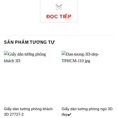
Giấy dán tường phòng
Giấy dán tường giả gạch
bếp giả gạch, giấy dán
phòng ăn bếp màu cam
tương giả gạch quán ăn
987
ĐỌC TIẾP
85089-4
SẢN PHẨM TƯƠNG TỰ
Giấy dán tường giả gạch
Giấy dán tường phòng
phòng ăn bếp màu trắng
bếp giả gạch 9428-1a_l
Giấy dán tường phòng khách
Giấy dán tường phòng ngủ 3D
85089-1
3D 27727-2
đẹp✔️