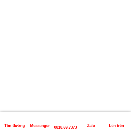
Tìm đường
Messenger
Zalo
Lên trên
0818.69.7373
Giấy dán tường phòng khách 3D 27716-3P15-3