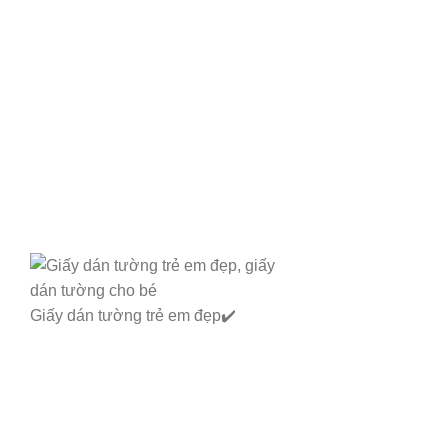
Giấy dán tường trẻ em đẹp✔️