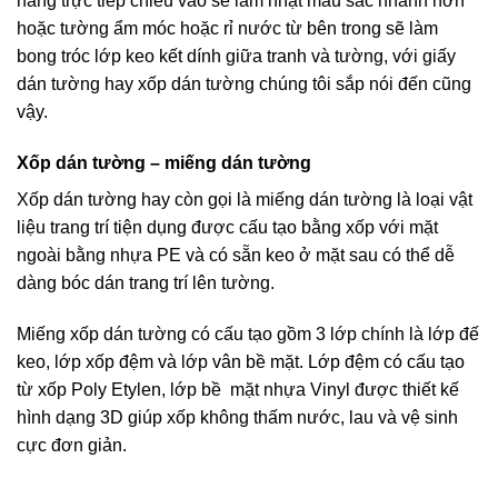
nắng trực tiếp chiếu vào sẽ làm nhạt màu sắc nhanh hơn
hoặc tường ẩm móc hoặc rỉ nước từ bên trong sẽ làm
bong tróc lớp keo kết dính giữa tranh và tường, với giấy
dán tường hay xốp dán tường chúng tôi sắp nói đến cũng
vậy.
Xốp dán tường – miếng dán tường
Xốp dán tường hay còn gọi là miếng dán tường là loại vật
liệu trang trí tiện dụng được cấu tạo bằng xốp với mặt
ngoài bằng nhựa PE và có sẵn keo ở mặt sau có thể dễ
dàng bóc dán trang trí lên tường.
Miếng xốp dán tường có cấu tạo gồm 3 lớp chính là lớp đế
keo, lớp xốp đệm và lớp vân bề mặt. Lớp đệm có cấu tạo
từ xốp Poly Etylen, lớp bề mặt nhựa Vinyl được thiết kế
hình dạng 3D giúp xốp không thấm nước, lau và vệ sinh
cực đơn giản.