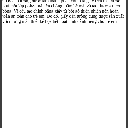
Giấy dán tường được làm thành phần chính là giấy trên mặt được
phủ một lớp polyvinyl nên chống thấm bề mặt và tạo được sự trơn
bóng. Vì cấu tạo chính bằng giấy từ bột gỗ thiên nhiên nên hoàn
toàn an toàn cho trẻ em. Do đó, giấy dán tường cũng được sản xuất
với những mẫu thiết kế họa tiết hoạt hình dành riêng cho trẻ em.