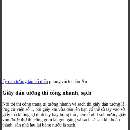
iấy dán tường tân cổ điển
phong cách châu Âu
Giấy dán tường thi công nhanh, sạch
Nói tới thi công trang trí tường nhanh và sạch thì giấy dán tường là
ứng cử viện số 1, bởi giấy khi vừa dán lên bạn có thể sờ tay vào sờ
giấy mà không sợ dính tay hay bong tróc, lem ố như sơn nước, giấy
vụn được thợ thi công gom lại gọn gàng và sạch sẽ sau khi hoàn
thành, sàn nhà lau lại bằng nước là sạch.