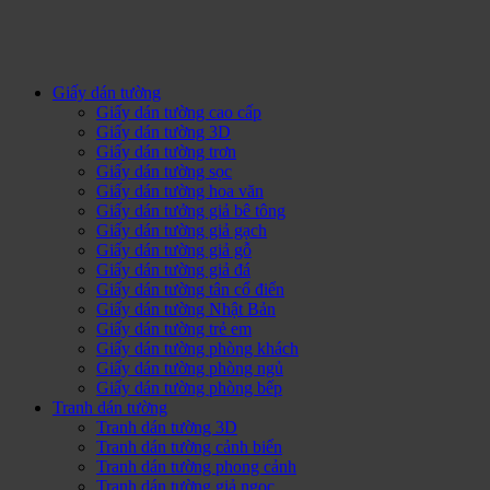
Giấy dán tường
Giấy dán tường cao cấp
Giấy dán tường 3D
Giấy dán tường trơn
Giấy dán tường sọc
Giấy dán tường hoa văn
Giấy dán tưởng giả bê tông
Giấy dán tường giả gạch
Giấy dán tường giả gỗ
Giấy dán tường giả đá
Giấy dán tường tân cổ điển
Giấy dán tường Nhật Bản
Giấy dán tường trẻ em
Giấy dán tường phòng khách
Giấy dán tường phòng ngủ
Giấy dán tường phòng bếp
Tranh dán tường
Tranh dán tường 3D
Tranh dán tường cảnh biển
Tranh dán tường phong cảnh
Tranh dán tường giả ngọc