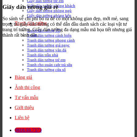
Giấy dán tường trẻ em
Giấy dán tường phòng khách
Giấy dán tường giá rẻ
Giấy dán tường phòng ngủ
Giấy dán tường phòng bếp
So sánh về chi phí bỏ ra để có một không gian đẹp, mới mẻ, sang
Tranh dán tường
trọng thì giấy dán tường có thể dẫn đầu danh sách các loại vật tư
trang trí tường. Giấy dán tường đa dạng mẫu mã họa tiết nhưng giá
Tranh dán tường 3D
thành rất bình dân.
Tranh dán tường cảnh biển
Tranh dán tường phong cảnh
Tranh dán tường giả ngọc
Tranh dán tường vân đá
Tranh dán trần nhà
Tranh dán tường trẻ em
Tranh cho quán cafe trà sữa
Tranh dán tường cửa sổ
Bảng giá
Ảnh thi công
Tư vấn mẫu
Giới thiệu
Liên hệ
0818.69.7373