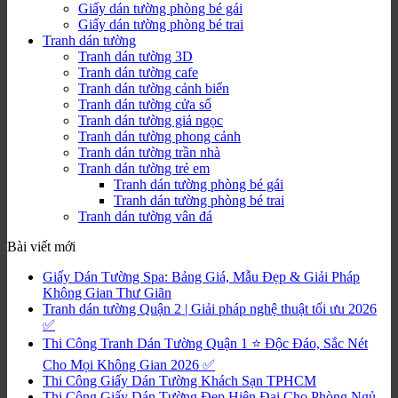
Giấy dán tường phòng bé gái
Giấy dán tường phòng bé trai
Tranh dán tường
Tranh dán tường 3D
Tranh dán tường cafe
Tranh dán tường cảnh biển
Tranh dán tường cửa sổ
Tranh dán tường giả ngọc
Tranh dán tường phong cảnh
Tranh dán tường trần nhà
Tranh dán tường trẻ em
Tranh dán tường phòng bé gái
Tranh dán tường phòng bé trai
Tranh dán tường vân đá
Bài viết mới
Giấy Dán Tường Spa: Bảng Giá, Mẫu Đẹp & Giải Pháp
Không Gian Thư Giãn
Tranh dán tường Quận 2 | Giải pháp nghệ thuật tối ưu 2026
✅
Thi Công Tranh Dán Tường Quận 1 ⭐ Độc Đáo, Sắc Nét
Cho Mọi Không Gian 2026 ✅
Thi Công Giấy Dán Tường Khách Sạn TPHCM
Thi Công Giấy Dán Tường Đẹp Hiện Đại Cho Phòng Ngủ