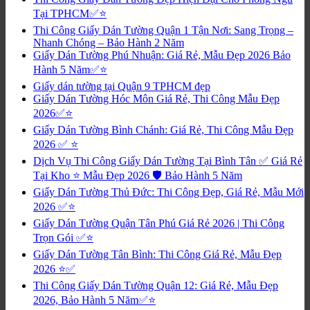
Tại TPHCM✅⭐
Thi Công Giấy Dán Tường Quận 1 Tận Nơi: Sang Trọng –
Nhanh Chóng – Bảo Hành 2 Năm
Giấy Dán Tường Phú Nhuận: Giá Rẻ, Mẫu Đẹp 2026 Bảo
Hành 5 Năm✅⭐
Giấy dán tường tại Quận 9 TPHCM đẹp
Giấy Dán Tường Hóc Môn Giá Rẻ, Thi Công Mẫu Đẹp
2026✅⭐
Giấy Dán Tường Bình Chánh: Giá Rẻ, Thi Công Mẫu Đẹp
2026 ✅ ⭐
Dịch Vụ Thi Công Giấy Dán Tường Tại Bình Tân ✅ Giá Rẻ
Tại Kho ⭐ Mẫu Đẹp 2026 🛡️ Bảo Hành 5 Năm
Giấy Dán Tường Thủ Đức: Thi Công Đẹp, Giá Rẻ, Mẫu Mới
2026 ✅⭐
Giấy Dán Tường Quận Tân Phú Giá Rẻ 2026 | Thi Công
Trọn Gói ✅⭐
Giấy Dán Tường Tân Bình: Thi Công Giá Rẻ, Mẫu Đẹp
2026 ⭐✅
Thi Công Giấy Dán Tường Quận 12: Giá Rẻ, Mẫu Đẹp
2026, Bảo Hành 5 Năm✅⭐