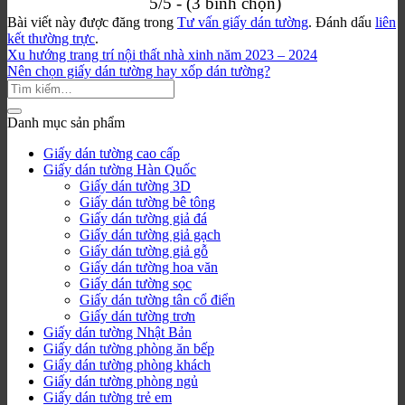
5/5 - (3 bình chọn)
Bài viết này được đăng trong
Tư vấn giấy dán tường
. Đánh dấu
liên
kết thường trực
.
Xu hướng trang trí nội thất nhà xinh năm 2023 – 2024
Nên chọn giấy dán tường hay xốp dán tường?
Danh mục sản phẩm
Giấy dán tường cao cấp
Giấy dán tường Hàn Quốc
Giấy dán tường 3D
Giấy dán tường bê tông
Giấy dán tường giả đá
Giấy dán tường giả gạch
Giấy dán tường giả gỗ
Giấy dán tường hoa văn
Giấy dán tường sọc
Giấy dán tường tân cổ điển
Giấy dán tường trơn
Giấy dán tường Nhật Bản
Giấy dán tường phòng ăn bếp
Giấy dán tường phòng khách
Giấy dán tường phòng ngủ
Giấy dán tường trẻ em