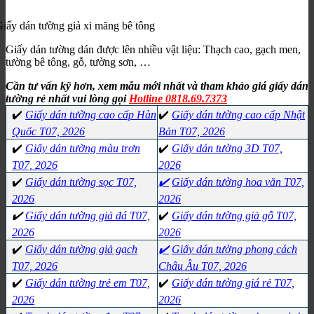
iấy dán tường giả xi măng bê tông
Giấy dán tường dán được lên nhiều vật liệu: Thạch cao, gạch men,
tường bê tông, gỗ, tường sơn, …
Cần tư vấn kỹ hơn, xem mẫu mới nhất và tham khảo giá giấy dán
tường rẻ nhất vui lòng gọi
Hotline 0818.69.7373
✔️
Giấy dán tường cao cấp Hàn
✔️
Giấy dán tường cao cấp Nhật
Quốc T07, 2026
Bản T07, 2026
✔️
Giấy dán tường màu trơn
✔️
Giấy dán tường 3D T07,
T07, 2026
2026
✔️
Giấy dán tường sọc T07,
✔️
Giấy dán tường hoa văn T07,
2026
2026
✔️
Giấy dán tường giả đá T07,
✔️
Giấy dán tường giả gỗ T07,
2026
2026
✔️
Giấy dán tường giả gạch
✔️
Giấy dán tường phong cách
T07, 2026
Châu Âu T07, 2026
✔️
Giấy dán tường trẻ em T07,
✔️
Giấy dán tường giá rẻ T07,
2026
2026