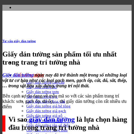
Bỏ
qua
nội
dung
Tư vấn giấy dán tường
Giấy dán tường sản phẩm tối ưu nhất
trong trang trí tường nhà
Giấy dán tường
ngày nay đã trở thành một trong số những loại
Giấy dán tường
vật tư cơ bản như các loại gạch men, gạch ốp, cát, đá, sắt, thép,
Giấy dán tường cao cấp
… trong vật liệu xây dựng, trang trí nội thất.
Giấy dán tường 3D
Giấy dán tường trơn
Bên cạnh sự đa dạng về mẫu mã so với các sản phẩm trang trí
Giấy dán tường sọc
khách: sơn, gạch ốp. đá ốp,… thì giấy dán tường còn rất nhiều ưu
Giấy dán tường hoa văn
Giấy dán tưởng giả bê tông
điểm
Giấy dán tường giả gạch
Giấy dán tường giả gỗ
Vì sao
giấy dán tường
là lựa chọn hàng
Giấy dán tường giả đá
Giấy dán tường tân cổ điển
đầu trong trang trí tường nhà
Giấy dán tường Nhật Bản