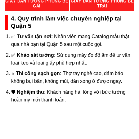
GIẤY DÁN TƯỜNG PHÒNG BÉ
GIẤY DÁN TƯỜNG PHÒNG BÉ
GÁI
TRAI
4. Quy trình làm việc chuyên nghiệp tại
Quận 5
✅
Tư vấn tận nơi:
Nhân viên mang Catalog mẫu thật
qua nhà bạn tại Quận 5 sau một cuộc gọi.
✅
Khảo sát tường:
Sử dụng máy đo độ ẩm để tư vấn
loại keo và loại giấy phù hợp nhất.
⭐
Thi công sạch gọn:
Thợ tay nghề cao, đảm bảo
không bụi bẩn, không mùi, dán xong ở được ngay.
🛡️
Nghiệm thu:
Khách hàng hài lòng với bức tường
hoàn mỹ mới thanh toán.