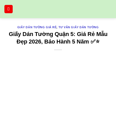
Bỏ
qua
nội
dung
GIẤY DÁN TƯỜNG GIÁ RẺ
,
TƯ VẤN GIẤY DÁN TƯỜNG
Giấy Dán Tường Quận 5: Giá Rẻ Mẫu
Đẹp 2026, Bảo Hành 5 Năm ✅⭐