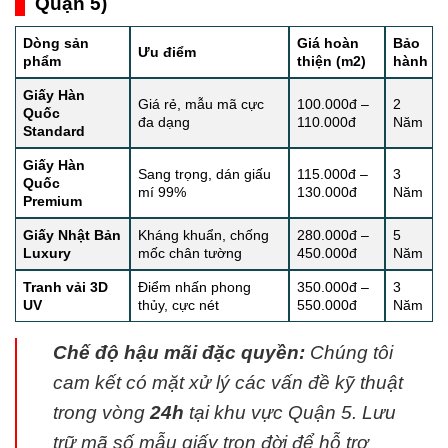
Quận 5)
Dòng sản
Giá hoàn
Bảo
Ưu điểm
phẩm
thiện (m2)
hành
Giấy Hàn
Giá rẻ, mẫu mã cực
100.000đ –
2
Quốc
đa dạng
110.000đ
Năm
Standard
Giấy Hàn
Sang trọng, dán giấu
115.000đ –
3
Quốc
mí 99%
130.000đ
Năm
Premium
Giấy Nhật Bản
Kháng khuẩn, chống
280.000đ –
5
Luxury
mốc chân tường
450.000đ
Năm
Tranh vải 3D
Điểm nhấn phong
350.000đ –
3
UV
thủy, cực nét
550.000đ
Năm
Chế độ hậu mãi đặc quyền:
Chúng tôi
cam kết có mặt xử lý các vấn đề kỹ thuật
trong vòng
24h
tại khu vực Quận 5. Lưu
trữ mã số mẫu giấy trọn đời để hỗ trợ