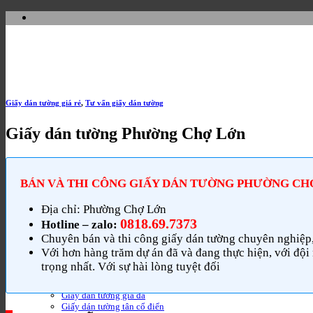
Bỏ
qua
nội
dung
Giấy dán tường giá rẻ
,
Tư vấn giấy dán tường
Giấy dán tường Phường Chợ Lớn
BÁN VÀ THI CÔNG GIẤY DÁN TƯỜNG PHƯỜNG CH
Giấy dán tường
Giấy dán tường cao cấp
Địa chỉ: Phường Chợ Lớn
Giấy dán tường 3D
0818.69.7373
Hotline – zalo:
Giấy dán tường trơn
Chuyên bán và thi công giấy dán tường chuyên nghiệp, u
Giấy dán tường sọc
Giấy dán tường hoa văn
Với hơn hàng trăm dự án đã và đang thực hiện, với đội
Giấy dán tưởng giả bê tông
trọng nhất. Với sự hài lòng tuyệt đối
Giấy dán tường giả gạch
Giấy dán tường giả gỗ
Giấy dán tường giả đá
Giấy dán tường tân cổ điển