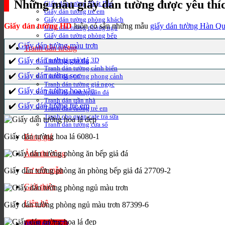
Những mẫu giấy dán tường được yêu thí
Giấy dán tường Nhật Bản
Giấy dán tường trẻ em
Giấy dán tường phòng khách
Giấy dán tường HD
luôn có sẵn những mẫu
giấy dán tường Hàn Q
Giấy dán tường phòng ngủ
Giấy dán tường phòng bếp
✔️
Giấy dán tường màu trơn
Tranh dán tường
✔️
Giấy dán tường giả đá
Tranh dán tường 3D
Tranh dán tường cảnh biển
✔️
Giấy dán tường sọc
Tranh dán tường phong cảnh
Tranh dán tường giả ngọc
✔️
Giấy dán tường hoa văn
Tranh dán tường vân đá
Tranh dán trần nhà
✔️
Giấy dán tường trẻ em
Tranh dán tường trẻ em
Tranh cho quán cafe trà sữa
Tranh dán tường cửa sổ
Giấy dán tường hoa lá 6080-1
Bảng giá
Ảnh thi công
Tư vấn mẫu
Giấy dán tường phòng ăn phòng bếp giả đá 27709-2
Giới thiệu
Liên hệ
Giấy dán tường phòng ngủ màu trơn 87399-6
0818.69.7373