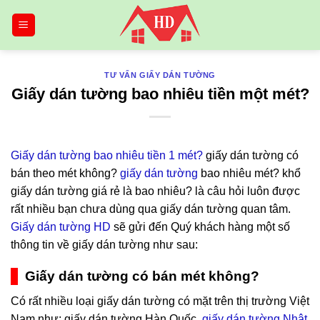
Bỏ
qua
nội
dung
TƯ VẤN GIẤY DÁN TƯỜNG
Giấy dán tường bao nhiêu tiền một mét?
Giấy dán tường bao nhiêu tiền 1 mét?
giấy dán tường có
bán theo mét không?
giấy dán tường
bao nhiêu mét? khổ
giấy dán tường giá rẻ là bao nhiêu? là câu hỏi luôn được
rất nhiều bạn chưa dùng qua giấy dán tường quan tâm.
Giấy dán tường HD
sẽ gửi đến Quý khách hàng một số
thông tin về giấy dán tường như sau:
Giấy dán tường có bán mét không?
Có rất nhiều loại giấy dán tường có mặt trên thị trường Việt
Nam như: giấy dán tường Hàn Quốc,
giấy dán tường Nhật