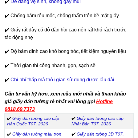
✔️
Dễ dàng vệ sinh, không gây mùi
✔️ Chống bám rêu mốc, chống thấm trên bề mặt giấy
✔️ Giấy rất dày có độ đàn hồi cao nên rất khó rách trước
tác động nhẹ
✔️ Độ bám dính cao khó bong tróc, tiết kiệm nguyên liệu
✔️ Thời gian thi công nhanh, gọn, sạch sẽ
✔️
Chi phí thấp mà thời gian sử dụng được lâu dài
Cần tư vấn kỹ hơn, xem mẫu mới nhất và tham khảo
giá giấy dán tường rẻ nhất vui lòng gọi
Hotline
0818.69.7373
✔️
Giấy dán tường cao cấp
✔️
Giấy dán tường cao cấp
Hàn Quốc T07, 2026
Nhật Bản T07, 2026
✔️
Giấy dán tường màu trơn
✔️
Giấy dán tường 3D T07,