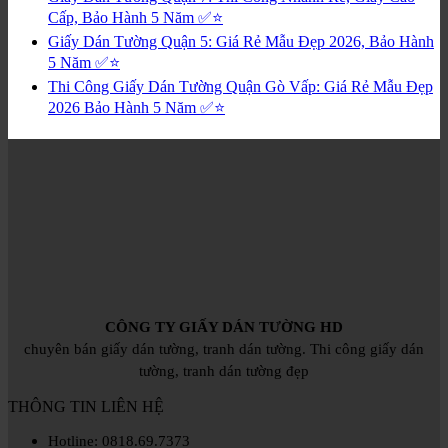
Cấp, Bảo Hành 5 Năm ✅⭐
Giấy Dán Tường Quận 5: Giá Rẻ Mẫu Đẹp 2026, Bảo Hành
5 Năm ✅⭐
Thi Công Giấy Dán Tường Quận Gò Vấp: Giá Rẻ Mẫu Đẹp
2026 Bảo Hành 5 Năm ✅⭐
CÔNG TY GIẤY DÁN TƯỜNG HD
chuyên bán giấy dán tường, tranh dán tường. Thi công giấy dán
tường, tranh dán tường đẹp
THÔNG TIN LIÊN HỆ
Hotline: 0818.69.7373