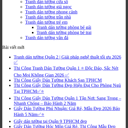
Tranh dán tường cửa sổ
Tranh dán tường giả ngọc
Tranh dán tường phong cảnh
Tranh dán tường trần nhà
Tranh dán tường trẻ em
Tranh dán tường phòng bé gái
Tranh dán tường phòng bé trai
Tranh dán tường vân đá
Bài viết mới
Tranh dán tường Quận 2 | Giải pháp nghệ thuật tối ưu 2026
✅
Thi Công Tranh Dán Tường Quận 1 ⭐ Độc Đáo, Sắc Nét
Cho Mọi Không Gian 2026 ✅
Thi Công Giấy Dán Tường Khách Sạn TPHCM
Thi Công Giấy Dán Tường Đẹp Hiện Đại Cho Phòng Ngủ
Tại TPHCM✅⭐
Thi Công Giấy Dán Tường Quận 1 Tận Nơi: Sang Trọng –
Nhanh Chóng – Bảo Hành 2 Năm
Giấy Dán Tường Phú Nhuận: Giá Rẻ, Mẫu Đẹp 2026 Bảo
Hành 5 Năm✅⭐
Giấy dán tường tại Quận 9 TPHCM đẹp
Giấy Dán Tường Hóc Môn Giá Rẻ, Thi Công Mẫu Đẹp