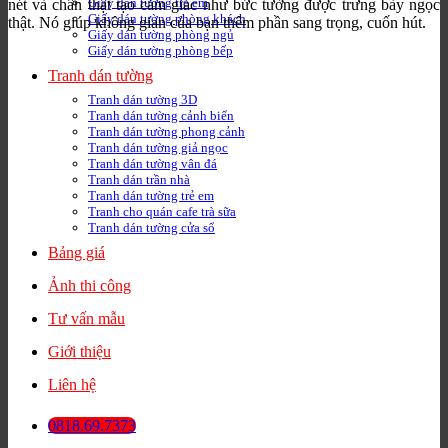
Giấy dán tường trẻ em
nét và chân thật tạo cảm giác như bức tường được trưng bày ngọc
Giấy dán tường phòng khách
thật. Nó giúp không gian của bạn thêm phần sang trọng, cuốn hút.
Giấy dán tường phòng ngủ
Giấy dán tường phòng bếp
Tranh dán tường
Tranh dán tường 3D
Tranh dán tường cảnh biển
Tranh dán tường phong cảnh
Tranh dán tường giả ngọc
Tranh dán tường vân đá
Tranh dán trần nhà
Tranh dán tường trẻ em
Tranh cho quán cafe trà sữa
Tranh dán tường cửa sổ
Bảng giá
Ảnh thi công
Tư vấn mẫu
Giới thiệu
Liên hệ
0818.69.7373