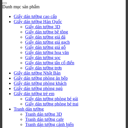
Danh mục sản phẩm
Giấy dán tường cao cấp
Giấy dán tường Hàn Quốc
Giấy dán tường 3D
Giấy dán tường bê tông
Giấy dán tường giả đá
Giấy dán tường giả gạch
Giấy dán tường giả gỗ
Giấy dán tường hoa văn
Giấy dán tường sọc
Giấy dán tường tân cổ điển
Giấy dán tường trơn
Giấy dán tường Nhật Bản
Giấy dán tường phòng ăn bếp
Giấy dán tường phòng khách
Giấy dán tường phòng ngủ
Giấy dán tường trẻ em
Giấy dán tường phòng bé gái
Giấy dán tường phòng bé trai
Tranh dán tường
Tranh dán tường 3D
Tranh dán tường cafe
Tranh dán tường cảnh biển