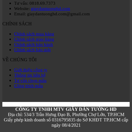
Tư vấn: 0818.69.7373
Website:
giaydantuonghd.com
Email: giaydantuonghd.com@gmail.com
CHÍNH SÁCH
Chính sách mua hàng
Chính sách giao hàng
Chính sách bảo hành
Chính sách bảo mật
VỀ CHÚNG TÔI
Giới thiệu công ty
Thông tin liên hệ
Tư vấn chọn mẫu
Công trình mẫu
CÔNG TY TNHH MTV GIẤY DÁN TƯỜNG HD
Địa chỉ: 534/3 Trần Hưng Đạo B, Phường Chợ Lớn, TP.HCM
Giấy phép kinh doanh số 0316795835 do Sở KHĐT TP.HCM cấp
ngày 08/4/2021