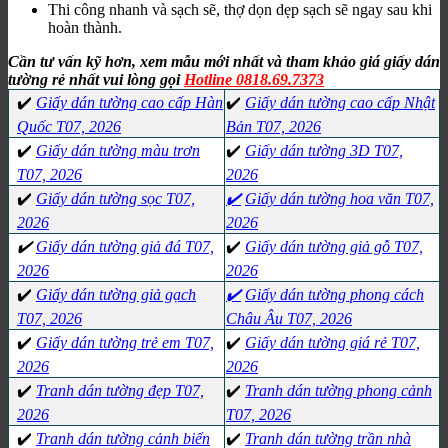
Thi công nhanh và sạch sẽ, thợ dọn dẹp sạch sẽ ngay sau khi
hoàn thành.
Cần tư vấn kỹ hơn, xem mẫu mới nhất và tham khảo giá giấy dán
tường rẻ nhất vui lòng gọi
Hotline 0818.69.7373
✔️
Giấy dán tường cao cấp Hàn
✔️
Giấy dán tường cao cấp Nhật
Quốc T07, 2026
Bản T07, 2026
✔️
Giấy dán tường màu trơn
✔️
Giấy dán tường 3D T07,
T07, 2026
2026
✔️
Giấy dán tường sọc T07,
✔️
Giấy dán tường hoa văn T07,
2026
2026
✔️
Giấy dán tường giả đá T07,
✔️
Giấy dán tường giả gỗ T07,
2026
2026
✔️
Giấy dán tường giả gạch
✔️
Giấy dán tường phong cách
T07, 2026
Châu Âu T07, 2026
✔️
Giấy dán tường trẻ em T07,
✔️
Giấy dán tường giá rẻ T07,
2026
2026
✔️
Tranh dán tường đẹp T07,
✔️
Tranh dán tường phong cảnh
2026
T07, 2026
✔️
Tranh dán tường cảnh biển
✔️
Tranh dán tường trần nhà