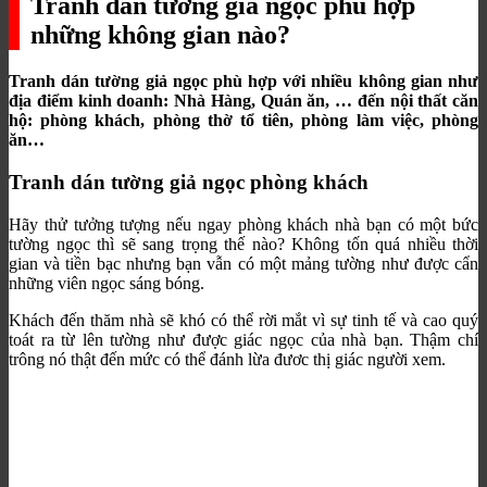
Tranh dán tường giả ngọc phù hợp
những không gian nào?
Tranh dán tường giả ngọc phù hợp với nhiều không gian như
địa điểm kinh doanh: Nhà Hàng, Quán ăn, … đến nội thất căn
hộ: phòng khách, phòng thờ tổ tiên, phòng làm việc, phòng
ăn…
Tranh dán tường giả ngọc phòng khách
Hãy thử tưởng tượng nếu ngay phòng khách nhà bạn có một bức
tường ngọc thì sẽ sang trọng thế nào? Không tốn quá nhiều thời
gian và tiền bạc nhưng bạn vẫn có một mảng tường như được cẩn
những viên ngọc sáng bóng.
Khách đến thăm nhà sẽ khó có thể rời mắt vì sự tinh tế và cao quý
toát ra từ lên tường như được giác ngọc của nhà bạn. Thậm chí
trông nó thật đến mức có thể đánh lừa đươc thị giác người xem.