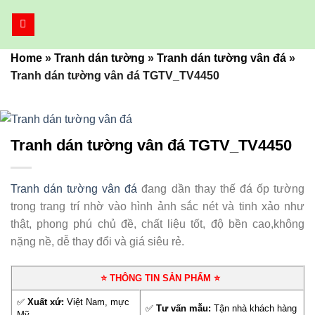
Bỏ
qua
nội
Home
»
Tranh dán tường
»
Tranh dán tường vân đá
»
dung
Tranh dán tường vân đá TGTV_TV4450
Tranh dán tường vân đá TGTV_TV4450
Tranh dán tường vân đá
đang dần thay thế đá ốp tường
trong trang trí nhờ vào hình ảnh sắc nét và tinh xảo như
thật, phong phú chủ đề, chất liệu tốt, độ bền cao,không
nặng nề, dễ thay đổi và giá siêu rẻ.
⭐ THÔNG TIN SẢN PHẨM ⭐
✅
Xuất xứ:
Việt Nam, mực
✅
Tư vấn mẫu:
Tận nhà khách hàng
Mỹ