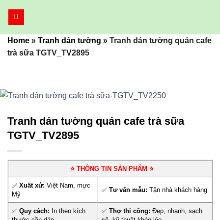
Bỏ
qua
nội
Home
»
Tranh dán tường
»
Tranh dán tường quán cafe
dung
trà sữa TGTV_TV2895
Tranh dán tường quán cafe trà sữa
TGTV_TV2895
⭐ THÔNG TIN SẢN PHẨM ⭐
✅
Xuất xứ:
Việt Nam, mực
✅
Tư vấn mẫu:
Tận nhà khách hàng
Mỹ
✅
Quy cách:
In theo kích
✅
Thợ thi công:
Đẹp, nhanh, sạch
thước cần dán
sẽ, kỹ thuật khéo léo