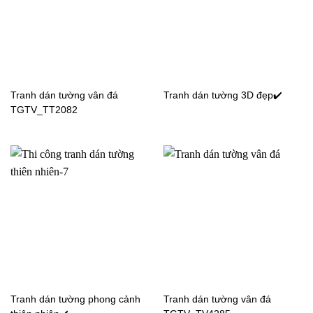
Tranh dán tường phong
Tranh dán tường phong
cảnh đồng cỏ
cảnh vườn hoa
TGTV_TV6496
TGTV_TV4791
Tranh dán tường vân đá
Tranh dán tường 3D đẹp✔️
TGTV_TT2082
Tranh dán tường phong
Tranh dán tường phong
cảnh mùa thu lá đỏ
cảnh đồi núi
Tranh dán tường phong cảnh
Tranh dán tường vân đá
TGTV_TV7511
TGTV_TV7500