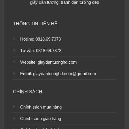
giấy dán tường, tranh dán tường đẹp
THÔNG TIN LIÊN HỆ
Tranh dán tường phong
cảnh cây dừa
Hotline: 0818.69.7373
TGTV_TV6062
Tư vấn: 0818.69.7373
Website:
giaydantuonghd.com
Email: giaydantuonghd.com@gmail.com
Tranh dán tường phong
Tranh dán tường phong
cảnh mây nước
cảnh rừng xanh
CHÍNH SÁCH
TGTV_TV4942
TGTV_TV4841
Chính sách mua hàng
Chính sách giao hàng
Tranh dán tường phong
Tranh dán tường phong