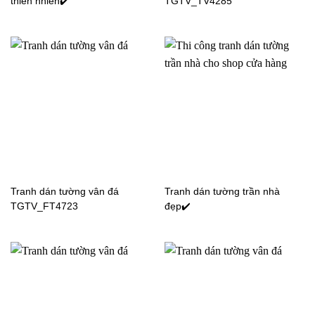
thiên nhiên✔️
TGTV_TV4285
Tranh dán tường vân đá
Tranh dán tường trần nhà
TGTV_FT4723
đẹp✔️
Tranh dán tường phong
Tranh dán tường phong
cảnh đồi núi
cảnh hoa sen
TGTV_TV7420
TGTV_TV7350