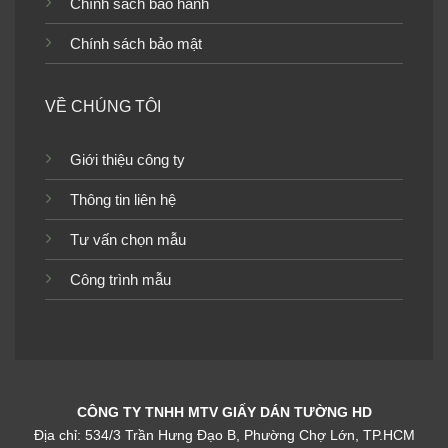
Chính sách bảo hành
cảnh hồ nước
cảnh hoa sen
TGTV_TV4790
TGTV_TV4654
Chính sách bảo mật
VỀ CHÚNG TÔI
Tranh dán tường phong
Tranh dán tường phong
Giới thiệu công ty
cảnh suối nước
cảnh suối nước
Thông tin liên hệ
TGTV_TV4750
TGTV_TV4537
Tư vấn chọn mẫu
Công trình mẫu
Tranh dán tường phong
Tranh dán tường phong
cảnh thác nước
cảnh TGTV_TV4445
TGTV_TV4583
CÔNG TY TNHH MTV GIẤY DÁN TƯỜNG HD
Địa chỉ: 534/3 Trần Hưng Đạo B, Phường Chợ Lớn, TP.HCM