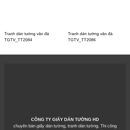
Tranh dán tường vân đá
Tranh dán tường vân đá
TGTV_TT2084
TGTV_TT2086
Tranh dán tường phong
Tranh dán tường phong
cảnh núi lửa
cảnh hoa sen
TGTV_TV7179
TGTV_TV7171
Tranh dán tường phong
cảnh cá Koi
CÔNG TY GIẤY DÁN TƯỜNG HD
TGTV_TV6292
chuyên bán giấy dán tường, tranh dán tường. Thi công