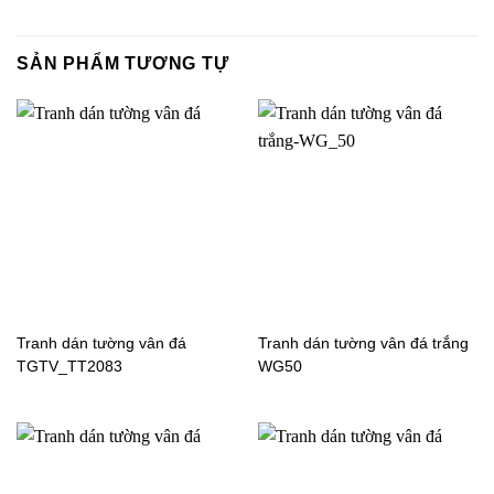
Tranh dán tường thiên
Tranh dán tường sông
nhiên vườn hoa Tulip-
nước tàu thuyền
SẢN PHẨM TƯƠNG TỰ
TV4180
RE01561
Tranh dán tường vân đá
Tranh dán tường vân đá trắng
TGTV_TT2083
WG50
Tranh dán tường thiên
Tranh dán tường cổng
nhiên hoa cảnh-FT2519
hoa FM2448