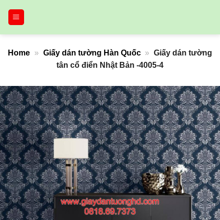
Bỏ
qua
nội
dung
Home
»
Giấy dán tường Hàn Quốc
»
Giấy dán tường
tân cổ điển Nhật Bản -4005-4