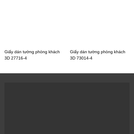
Giấy dán tường tân cổ điển phòng khách thường được
dán trong những ô tường được dán nẹp phào chỉ hoặc
những mảng tường lớn vô cùng sang trọng.
Giấy dán tường phòng khách
Giấy dán tường phòng khách
3D 27716-4
3D 73014-4