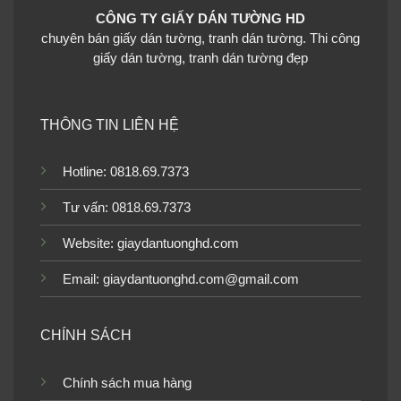
CÔNG TY GIẤY DÁN TƯỜNG HD
chuyên bán giấy dán tường, tranh dán tường. Thi công
giấy dán tường, tranh dán tường đẹp
Thi công giấy dán tường kết hợp khung phào chỉ
THÔNG TIN LIÊN HỆ
Ngoài giấy dán tường thì tranh dán tường cũng được kết
hợp với tranh khung phào chỉ mang lại không giao sang
trọng cho gia chủ.
Hotline: 0818.69.7373
Tư vấn: 0818.69.7373
Website:
giaydantuonghd.com
Email: giaydantuonghd.com@gmail.com
CHÍNH SÁCH
Chính sách mua hàng