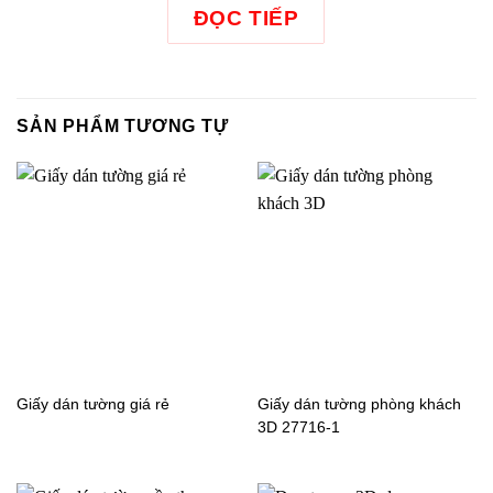
ĐỌC TIẾP
Giấy dán tường tân cổ
Giấy dán tường tân cổ
SẢN PHẨM TƯƠNG TỰ
điển 87400-1
điển Nhật Bản
22RESERVE_P-
RE51459_P01
Giấy dán tường tân cổ
Giấy dán tường tân cổ
điển JCD5006-1
điển Nhật Bản
22RESERVE_P-
RE51455_P01
Giấy dán tường giá rẻ
Giấy dán tường phòng khách
3D 27716-1