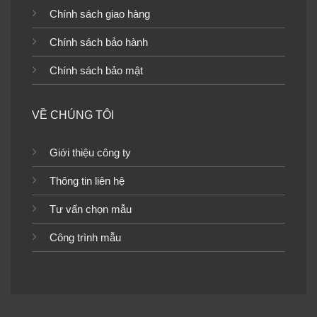
Chính sách giao hàng
Chính sách bảo hành
Chính sách bảo mật
VỀ CHÚNG TÔI
Ảnh công trình đã hoàn thành rất sang trọng và đẹp
Giới thiệu công ty
Giấy dán tường tân cổ điển phòng ngủ
Thông tin liên hệ
Tùy theo sở thích mà chúng ta có thể lựa chọn mẫu giấy
Tư vấn chọn mẫu
dán tường cổ điển phù hợp. Phòng ngủ là nơi riêng tư để
chúng ta có thể trang hoàn thoải mái theo sở thích. Nếu
Công trình mẫu
tổng thể ngôi nhà đã theo phong cách cổ điển thì giấy dán
tường tân cổ điển cho phòng ngủ sẽ càng đồng điệu hơn
trong thẩm mỹ. Khách tham quan cũng sẽ thấy được cá
tính toát lên trong phong cách trang trí của chủ nhà.