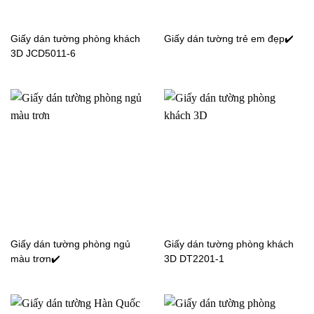
Giấy dán tường tân cổ
Giấy dán tường tân cổ
điển Nhật Bản -4005-4
điển Nhật Bản PA1905-4
Giấy dán tường phòng khách
Giấy dán tường trẻ em đẹp✔️
3D JCD5011-6
Giấy dán tường tân cổ
Giấy dán tường tân cổ
điển Nhật Bản PA1905-3-
điển JCD5002-1
PA1906-3
Giấy dán tường tân cổ
Giấy dán tường tân cổ
Giấy dán tường phòng ngủ
Giấy dán tường phòng khách
điển 4005-1
điển 4005-3
màu trơn✔️
3D DT2201-1
Được gọi là
giấy dán tường tân cổ điển
thế nên nó không
phải quá cổ xưa như thời ông cha ta mà nó một chút hiện