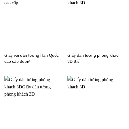
đại và một chút cổ điển tạo nên sự sang trọng tinh tế như
phong cách Châu Âu.
Giấy dán tường tân cổ điển là gì?
Giấy dán tường tân cổ điển là một loại giấy dán tường có
họa tiết hoa văn cầu kỳ, tinh xảo và vô cùng sắc nét, tỉ mỉ
được trang trí theo khuôn khổ cân đối nhất định. Thật khó
Giấy vải dán tường Hàn Quốc
Giấy dán tường phòng khách
để diễn tả chi tiết nhưng khi nhìn vào bạn sẽ cảm nhận
cao cấp đẹp✔️
3D 8反
không gian hiện đại phản phất nét cổ điển như các họa tiết
kiền trúc của Hoàng gia ngày xưa.
Giấy dán tường tân cổ điển dán ở đâu?
Giấy dán tường tân cổ điển phù hợp với những không
gian mang phong cách Châu Âu cũng có thể là pha chút
hoài cổ. Thường thì nó được kết hợp với khung phào chỉ
hay nội thất theo phong cách cổ điển hoặc phong cách
hoàng gia.