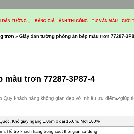
H DÁN TƯỜNG
BẢNG GIÁ
ẢNH THI CÔNG
TƯ VẤN MẪU
GIỚI 
g trơn
»
Giấy dán tường phòng ăn bếp màu trơn 77287-3P8
p màu trơn 77287-3P87-4
 Quý khách hàng không gian đẹp với nhiều ưu điểm✔️giúp tiế
uốc. Khổ giấy ngang 1,06m x dài 15.6m. Mới 100%
m. Hỗ trợ khách hàng trong suốt thời gian sử dụng