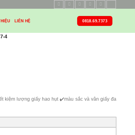
THIỆU
LIÊN HỆ
0818.69.7373
7-4
t kiệm lượng giấy hao hụt ✔️màu sắc và vân giấy đa