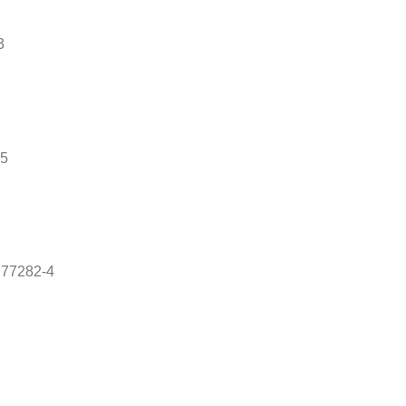
3
-5
 77282-4