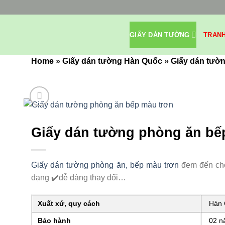
Bỏ
qua
nội
GIẤY DÁN TƯỜNG
TRAN
dung
Home
»
Giấy dán tường Hàn Quốc
»
Giấy dán tườn
Giấy dán tường phòng ăn bế
Giấy dán tường phòng ăn, bếp màu trơn
đem đến cho
dạng ✔️dễ dàng thay đổi…
Xuất xứ, quy cách
Hàn Q
Bảo hành
02 nă