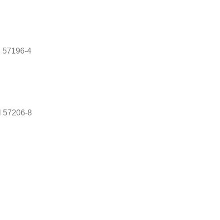
l 57196-4
l 57206-8