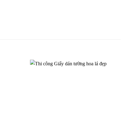
màu trơn
Giấy dán tường phòng ăn bếp màu
xanh lá 56148-6