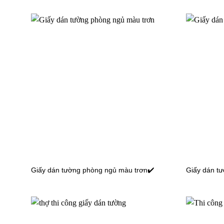
Giấy dán tường phòng ăn bếp màu trơn
Giấy dán
56108-3
56084-2
Giấy dán tường phòng ăn bếp màu trơn
Giấy dán
15092-4
15092-6
Giấy dán tường phòng ngủ màu trơn✔️
Giấy dán tư
Giấy dán tường phòng ăn bếp màu trơn
Giấy dán
15090-1
15088-4