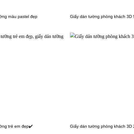
Giấy dán tường phòng ăn bếp 
ường màu pastel đẹp
Giấy dán tường phòng khách 3D 
56121-5
 tường phòng ăn bếp màu trơn
ờng trẻ em đẹp✔️
Giấy dán tường phòng khách 3D 