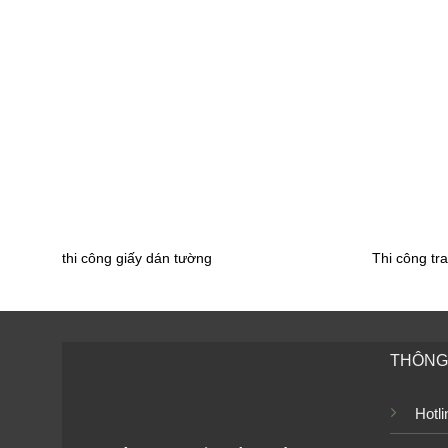
Giấy dán tường phòng ăn bếp màu trơn
Giấy dán
15084-1
15081-3
Giấy dán tường phòng ăn bếp màu trơn
Giấy dán
15069-2
9427-5a_
thi công giấy dán tường
Thi công t
Giấy dán tường phòng ăn bếp màu trơn
Giấy dán
THÔNG 
9419-7a_l
9418-4a_
Hotl