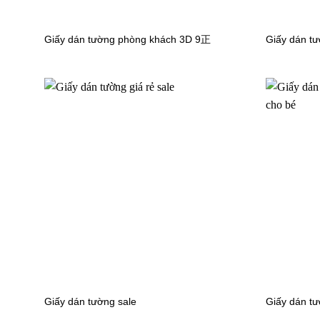
Giấy dán tường phòng ăn bếp màu trơn
Giấy dán tường phòng khách 3D 9正
Giấy dán t
56135-7
Giấy dán
56130-4
Giấy dán tường sale
Giấy dán tư