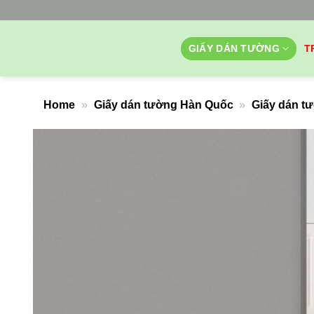
Bỏ
qua
nội
GIẤY DÁN TƯỜNG
T
dung
Home
»
Giấy dán tường Hàn Quốc
»
Giấy dán t