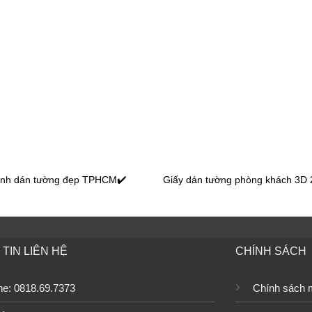
 tường phòng ăn bếp màu trơn
Giấy dán tường phòng ăn bếp 
15080-8
 tường phòng ăn bếp màu trơn
Giấy dán tường phòng ăn bếp 
l
9425-3a_l
ranh dán tường đẹp TPHCM✔️
Giấy dán tường phòng khách 3D 
 tường phòng ăn bếp màu trơn
Giấy dán tường phòng ăn bếp 
TIN LIÊN HỆ
CHÍNH SÁCH
l
9418-3a_l
ine: 0818.69.7373
Chính sách 