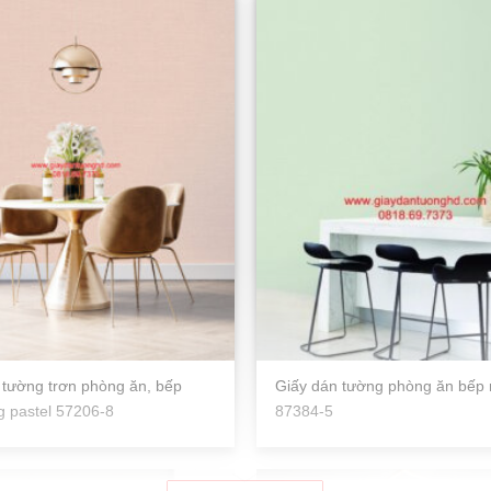
 tường trơn phòng ăn, bếp
Giấy dán tường phòng ăn bếp 
 pastel 57206-8
87384-5