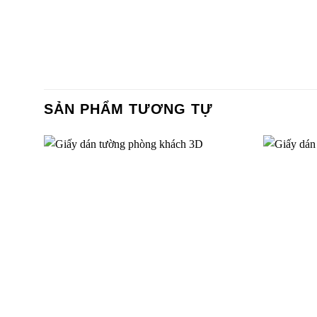
SẢN PHẨM TƯƠNG TỰ
Giấy dán tường phòng ăn bếp màu trơn
Giấy dán
77287-3P87-4
77261-4