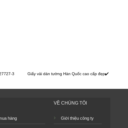
màu trơn
Giấy dán tường phòng ăn bếp màu trơn
15053-1
màu trơn
Giấy dán tường phòng ăn bếp màu trơn
9423-3a_l
27727-3
Giấy vải dán tường Hàn Quốc cao cấp đẹp✔️
màu trơn
Giấy dán tường phòng ăn bếp màu trơn
VỀ CHÚNG TÔI
9410-2a_l
mua hàng
Giới thiệu công ty