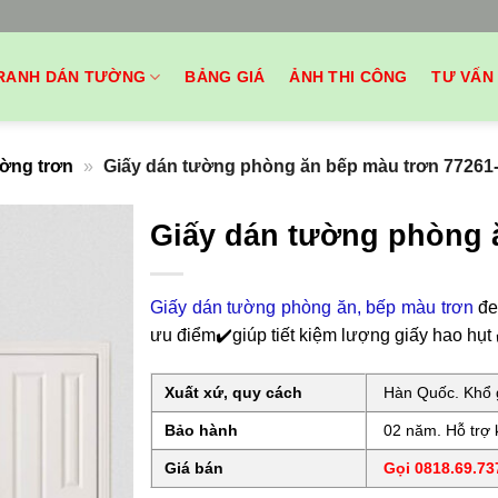
RANH DÁN TƯỜNG
BẢNG GIÁ
ẢNH THI CÔNG
TƯ VẤN
ường trơn
»
Giấy dán tường phòng ăn bếp màu trơn 77261
Giấy dán tường phòng 
Giấy dán tường phòng ăn, bếp màu trơn
đe
ưu điểm✔️giúp tiết kiệm lượng giấy hao hụ
Xuất xứ, quy cách
Hàn Quốc. Khổ g
Bảo hành
02 năm. Hỗ trợ k
Giá bán
Gọi 0818.69.737