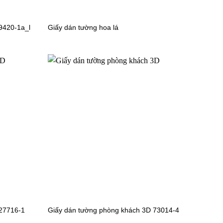
màu trơn
Giấy dán tường phòng ăn bếp màu trơn
9420-1a_l
Giấy dán tường hoa lá
56108-3
27716-1
Giấy dán tường phòng khách 3D 73014-4