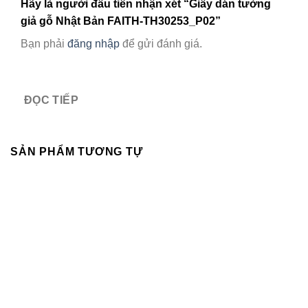
Hãy là người đầu tiên nhận xét “Giấy dán tường
giả gỗ Nhật Bản FAITH-TH30253_P02”
Bạn phải
đăng nhập
để gửi đánh giá.
ĐỌC TIẾP
SẢN PHẨM TƯƠNG TỰ