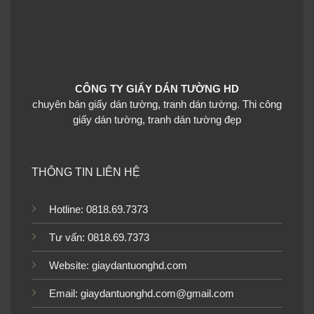
Giấy dán tường cho bé
Giấy dán tường cho bé
trai 6804-2B
trai 6806-2B
CÔNG TY GIẤY DÁN TƯỜNG HD
chuyên bán giấy dán tường, tranh dán tường. Thi công
giấy dán tường, tranh dán tường đẹp
Giấy dán tường cho bé
Giấy dán tường cho bé
trai 6806-1B
trai 6807-3b
THÔNG TIN LIÊN HỆ
Hotline: 0818.69.7373
Tư vấn: 0818.69.7373
Giấy dán tường cho bé
Giấy dán tường cho bé
Website:
giaydantuonghd.com
trai 6807-2B
trai 6808-1B
Email: giaydantuonghd.com@gmail.com