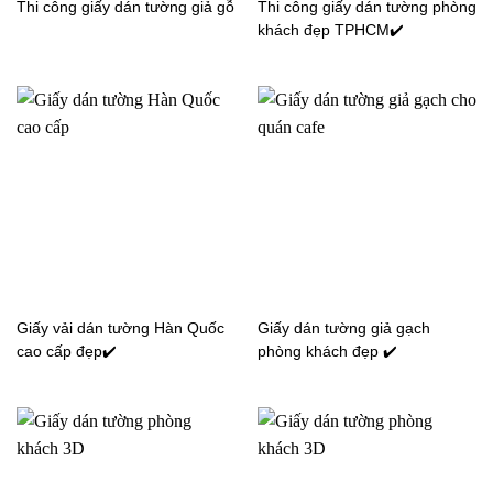
Thi công giấy dán tường giả gỗ
Thi công giấy dán tường phòng
trai 5156-3
trai 5138-1
khách đẹp TPHCM✔️
Giấy dán tường cho bé
Giấy dán tường cho bé
trai 5140-1
trai 5140-1
Giấy dán tường cho bé
Giấy dán tường cho bé
Giấy vải dán tường Hàn Quốc
Giấy dán tường giả gạch
trai 5147-1
trai 5148-1
cao cấp đẹp✔️
phòng khách đẹp ✔️
Giấy dán tường cho bé
Giấy dán tường cho bé
trai 5151-1C2
trai 5151-1