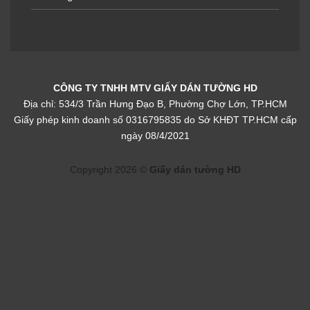
Giấy dán tường cho
phòng bé trai đẹp✔️
CÔNG TY TNHH MTV GIẤY DÁN TƯỜNG HD
Địa chỉ: 534/3 Trần Hưng Đạo B, Phường Chợ Lớn, TP.HCM
Giấy phép kinh doanh số 0316795835 do Sở KHĐT TP.HCM cấp
ngày 08/4/2021
5/5 - (1 bình chọn)
Copyright 2026 ©
Giấy dán tường HD