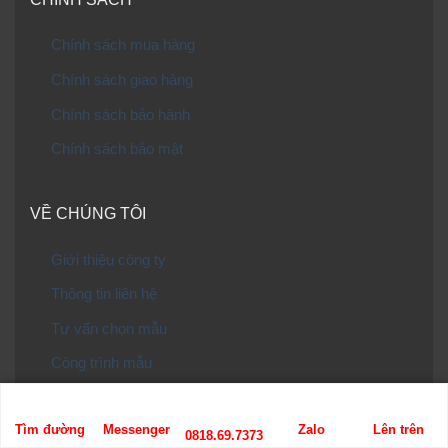
Chính sách mua hàng
Chính sách giao hàng
Chính sách bảo hành
Chính sách bảo mật
VỀ CHÚNG TÔI
Giới thiệu công ty
Thông tin liên hệ
Tư vấn chọn mẫu
Công trình mẫu
Tìm đường
Messenger
Zalo
Lên trên
0818.69.7373