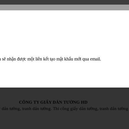
 sẽ nhận được một liên kết tạo mật khẩu mới qua email.
CÔNG TY GIẤY DÁN TƯỜNG HD
 dán tường, tranh dán tường. Thi công giấy dán tường, tranh dán tường