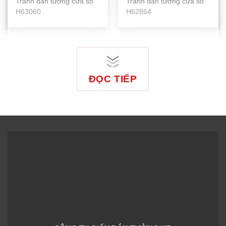
Tranh dán tường cửa sổ
Tranh dán tường cửa sổ
H63060
H62864
ĐỌC TIẾP