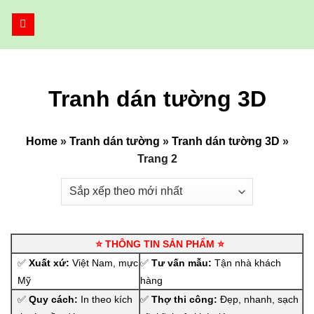
Bỏ
qua
nội
dung
Tranh dán tường 3D
Home
»
Tranh dán tường
»
Tranh dán tường 3D
»
Trang 2
⭐ THÔNG TIN SẢN PHẨM ⭐
✅
Xuất xứ:
Việt Nam, mực
✅
Tư vấn mẫu:
Tận nhà khách
Mỹ
hàng
✅
Quy cách:
In theo kích
✅
Thợ thi công:
Đẹp, nhanh, sạch