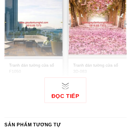
Tranh dán tường cửa sổ
Tranh dán tường cửa sổ
F1050
3D-083
ĐỌC TIẾP
SẢN PHẨM TƯƠNG TỰ