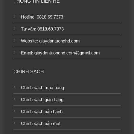
THÔNG TIN LIÊN HỆ
Tranh dán tường cửa sổ
Tranh dán tường cửa sổ
H61405
H61187
Hotline: 0818.69.7373
Tư vấn: 0818.69.7373
Website:
giaydantuonghd.com
Tranh dán tường cửa sổ
Tranh dán tường cửa sổ
Email: giaydantuonghd.com@gmail.com
H61183
H61182
CHÍNH SÁCH
Chính sách mua hàng
Tranh dán tường cửa sổ
Tranh dán tường cửa sổ
Chính sách giao hàng
H61175
H61174
Chính sách bảo hành
Chính sách bảo mật