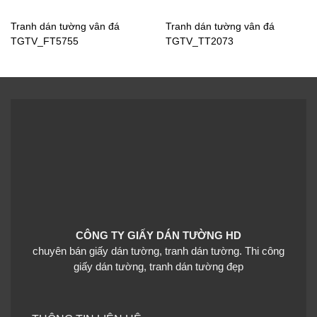
Tranh dán tường cửa sổ
H62831
Tranh dán tường vân đá
Tranh dán tường vân đá
TGTV_FT5755
TGTV_TT2073
Tranh dán tường cửa sổ
H62864
CÔNG TY GIẤY DÁN TƯỜNG HD
Tranh dán tường cửa sổ
Tranh dán tường cửa sổ
chuyên bán giấy dán tường, tranh dán tường. Thi công
H62156
H61413
giấy dán tường, tranh dán tường đẹp