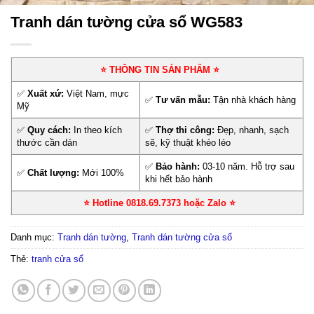
Tranh dán tường cửa sổ WG583
⭐ THÔNG TIN SẢN PHẨM ⭐
✅
Xuất xứ:
Việt Nam, mực
✅
Tư vấn mẫu:
Tận nhà khách hàng
Mỹ
✅
Quy cách:
In theo kích
✅
Thợ thi công:
Đẹp, nhanh, sạch
thước cần dán
sẽ, kỹ thuật khéo léo
✅
Bảo hành:
03-10 năm. Hỗ trợ sau
✅
Chất lượng:
Mới 100%
khi hết bảo hành
⭐ Hotline 0818.69.7373 hoặc Zalo
⭐
Danh mục:
Tranh dán tường
,
Tranh dán tường cửa sổ
Thẻ:
tranh cửa sổ