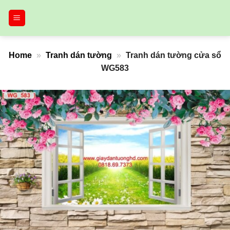
Bỏ
qua
nội
dung
Home
»
Tranh dán tường
»
Tranh dán tường cửa sổ
WG583