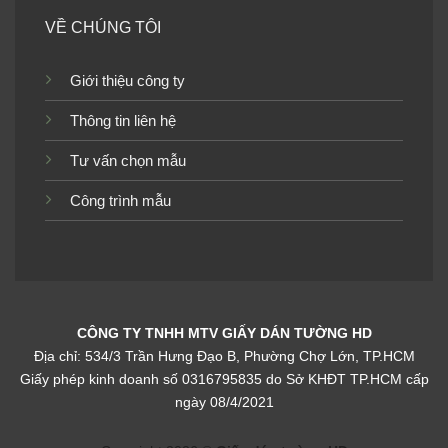
Tranh dán tường cửa sổ
Tranh dán tường cửa sổ
VỀ CHÚNG TÔI
H61162
H61131
Giới thiệu công ty
Thông tin liên hệ
Tranh dán tường cửa sổ
Tranh dán tường cửa sổ
Tư vấn chọn mẫu
H61124
H61121
Công trình mẫu
Tranh dán tường cửa sổ
Tranh dán tường cửa sổ
H61118
H60998
CÔNG TY TNHH MTV GIẤY DÁN TƯỜNG HD
Địa chỉ: 534/3 Trần Hưng Đạo B, Phường Chợ Lớn, TP.HCM
Giấy phép kinh doanh số 0316795835 do Sở KHĐT TP.HCM cấp
ngày 08/4/2021
Tranh dán tường cửa sổ
Tranh dán tường cửa sổ