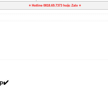
⭐ Hotline 0818.69.7373 hoặc Zalo
⭐
p✔️