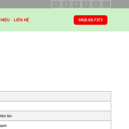
THIỆU
LIÊN HỆ
0818.69.7373
héo léo
hành