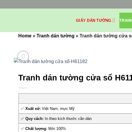
Bỏ
qua
nội
GIẤY DÁN TƯỜNG
TRAN
dung
Home
»
Tranh dán tường
»
Tranh dán tường cửa 
Tranh dán tường cửa sổ H61
✅
Xuất xứ:
Việt Nam, mực Mỹ
✅
Quy cách:
In theo kích thước cần dán
✅
Chất lượng:
Mới 100%