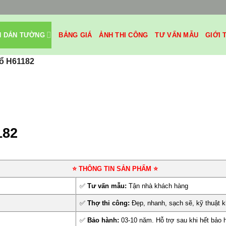
H DÁN TƯỜNG
BẢNG GIÁ
ẢNH THI CÔNG
TƯ VẤN MẪU
GIỚI 
sổ H61182
182
⭐ THÔNG TIN SẢN PHẨM ⭐
✅
Tư vấn mẫu:
Tận nhà khách hàng
✅
Thợ thi công:
Đẹp, nhanh, sạch sẽ, kỹ thuật k
✅
Bảo hành:
03-10 năm. Hỗ trợ sau khi hết bảo 