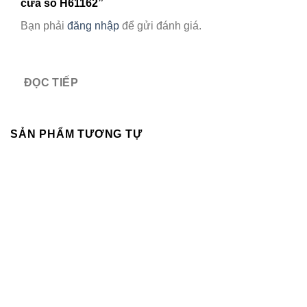
cửa sổ H61162”
Bạn phải
đăng nhập
để gửi đánh giá.
ĐỌC TIẾP
SẢN PHẨM TƯƠNG TỰ