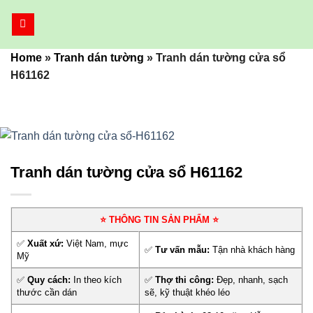
Bỏ
qua
nội
Home
»
Tranh dán tường
»
Tranh dán tường cửa sổ
dung
H61162
Tranh dán tường cửa sổ H61162
⭐ THÔNG TIN SẢN PHẨM ⭐
✅
Xuất xứ:
Việt Nam, mực
✅
Tư vấn mẫu:
Tận nhà khách hàng
Mỹ
✅
Quy cách:
In theo kích
✅
Thợ thi công:
Đẹp, nhanh, sạch
thước cần dán
sẽ, kỹ thuật khéo léo