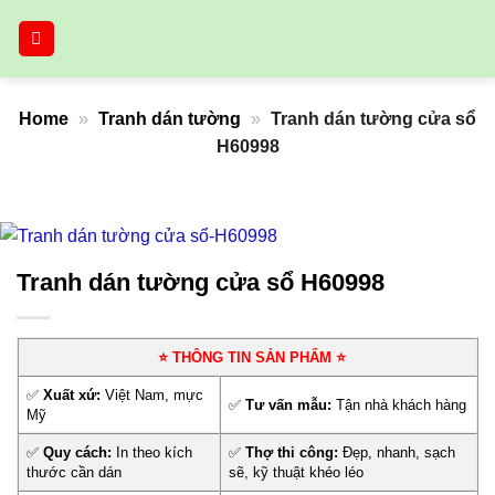
Bỏ
qua
nội
dung
Home
»
Tranh dán tường
»
Tranh dán tường cửa sổ
H60998
Tranh dán tường cửa sổ H60998
⭐ THÔNG TIN SẢN PHẨM ⭐
✅
Xuất xứ:
Việt Nam, mực
✅
Tư vấn mẫu:
Tận nhà khách hàng
Mỹ
✅
Quy cách:
In theo kích
✅
Thợ thi công:
Đẹp, nhanh, sạch
thước cần dán
sẽ, kỹ thuật khéo léo