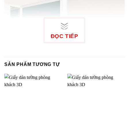
ĐỌC TIẾP
SẢN PHẨM TƯƠNG TỰ
Giấy dán tường trơn
Giấy dán tường phòng
phòng ngủ màu xanh két
ngủ màu trơn 57206-4
57193-1