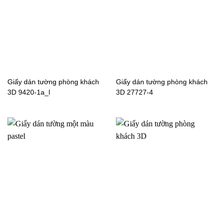
Giấy dán tường phòng
Giấy dán tường phòng
Giấy dán tường phòng khách
Giấy dán tường phòng khách
ngủ màu trơn 9426-7a_l
ngủ màu xanh dương
3D 9420-1a_l
3D 27727-4
15088-5
Giấy dán tường phòng
ngủ màu trơn 77282-3