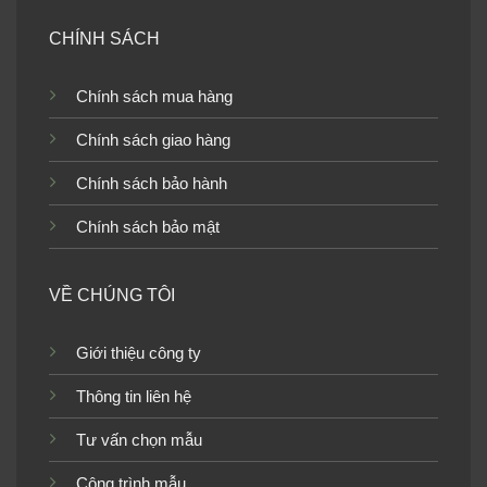
CHÍNH SÁCH
Giấy dán tường phòng
Giấy dán tường phòng
Chính sách mua hàng
ngủ màu trơn 56136-4
ngủ màu trơn 56113-3
Chính sách giao hàng
Chính sách bảo hành
Chính sách bảo mật
Giấy dán tường phòng
Giấy dán tường phòng
ngủ màu trơn 15093-9
ngủ màu trơn 15090-10
VỀ CHÚNG TÔI
Giới thiệu công ty
Thông tin liên hệ
Giấy dán tường phòng
Giấy dán tường phòng
ngủ màu trơn 15086-4
ngủ màu trơn 15086-7
Tư vấn chọn mẫu
Công trình mẫu