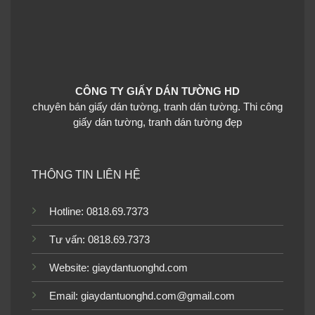
Giấy dán tường phòng
Giấy dán tường phòng
ngủ màu trơn 77261-6
ngủ màu trơn 77259-6
CÔNG TY GIẤY DÁN TƯỜNG HD
chuyên bán giấy dán tường, tranh dán tường. Thi công
giấy dán tường, tranh dán tường đẹp
Giấy dán tường phòng
Giấy dán tường phòng
ngủ màu trơn 56148-7
ngủ màu trơn 56147-343-
THÔNG TIN LIÊN HỆ
2
Hotline: 0818.69.7373
Tư vấn: 0818.69.7373
Website:
giaydantuonghd.com
Giấy dán tường phòng
Giấy dán tường phòng
ngủ màu trơn 56132-5
ngủ màu trơn 56133-4
Email: giaydantuonghd.com@gmail.com