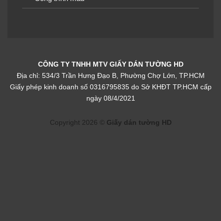
Giấy dán tường phòng
Giấy dán tường phòng
ngủ màu trơn 15053-14
ngủ màu trơn 15079-4
CÔNG TY TNHH MTV GIẤY DÁN TƯỜNG HD
Địa chỉ: 534/3 Trần Hưng Đạo B, Phường Chợ Lớn, TP.HCM
Giấy phép kinh doanh số 0316795835 do Sở KHĐT TP.HCM cấp
ngày 08/4/2021
Giấy dán tường phòng
Giấy dán tường phòng
ngủ màu trơn 15084-14
ngủ màu trơn 15053-12
Copyright 2026 ©
Giấy dán tường HD
Giấy dán tường phòng
Giấy dán tường phòng
ngủ màu trơn 9427-7a_l
ngủ màu trơn 15053-2