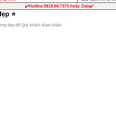
✔️Hotline 0818.69.7373 hoặc Zalo✔️
đẹp ⭐
ường đẹp để Quý khách tham khảo.