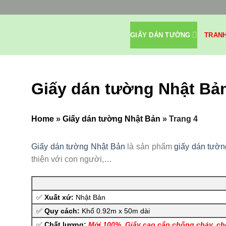
Bỏ
qua
nội
GIẤY DÁN TƯỜNG
TRAN
dung
Giấy dán tường Nhật Bả
Home
»
Giấy dán tường Nhật Bản
»
Trang 4
Giấy dán tường Nhật Bản
là sản phẩm
giấy dán tườn
thiện với con người,…
✅
Xuất xứ:
Nhật Bản
✅
Quy cách:
Khổ 0.92m x 50m dài
✅
Chất lượng:
Mới 100%.
Giấy cao cấp chống cháy, c