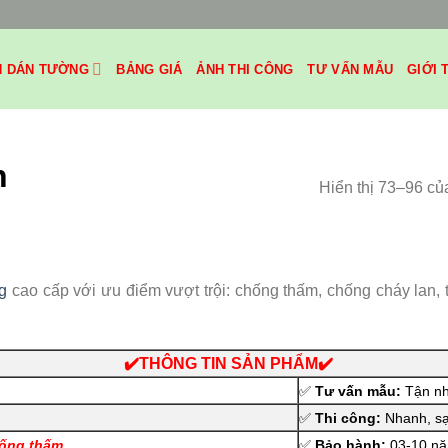
H DÁN TƯỜNG
BẢNG GIÁ
ẢNH THI CÔNG
TƯ VẤN MẪU
GIỚI 
n
Hiển thị 73–96 củ
g
cao cấp với ưu điểm vượt trội: chống thấm, chống cháy lan, 
✔️THÔNG TIN SẢN PHẨM✔️
✅
Tư vấn mẫu:
Tận nh
✅
Thi công:
Nhanh, sạc
hống thấm
✅
Bảo hành:
03-10 nă