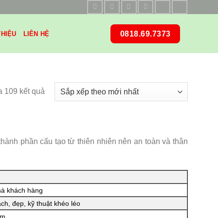
0818.69.7373
THIỆU
LIÊN HỆ
Đã
a 109 kết quả
sắp
xếp
theo
mới
thành phần cấu tạo từ thiên nhiên nên an toàn và thân
nhất
à khách hàng
h, đẹp, kỹ thuật khéo léo
m.