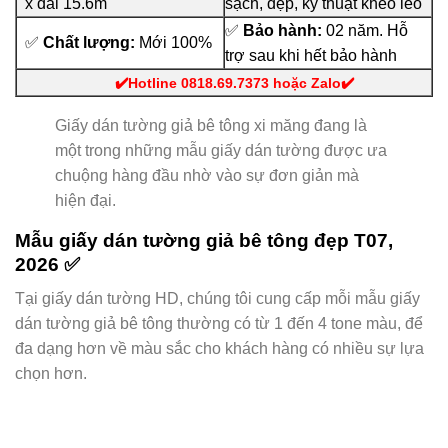
x dài 15.6m
sạch, đẹp, kỹ thuật khéo léo
✅
Bảo hành:
02 năm. Hỗ
✅
Chất lượng:
Mới 100%
trợ sau khi hết bảo hành
✔️
Hotline 0818.69.7373 hoặc Zalo
✔️
Giấy dán tường giả bê tông xi măng đang là
một trong những mẫu giấy dán tường được ưa
chuộng hàng đầu nhờ vào sự đơn giản mà
hiện đại.
Mẫu giấy dán tường giả bê tông đẹp T07,
2026 ✅
Tại giấy dán tường HD, chúng tôi cung cấp mỗi mẫu giấy
dán tường giả bê tông thường có từ 1 đến 4 tone màu, để
đa dạng hơn về màu sắc cho khách hàng có nhiều sự lựa
chọn hơn.