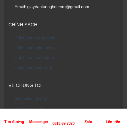
Email: giaydantuonghd.com@gmail.com
CHÍNH SÁCH
Chính sách mua hàng
Chính sách giao hàng
Chính sách bảo hành
Chính sách bảo mật
VỀ CHÚNG TÔI
Giới thiệu công ty
Thông tin liên hệ
Tư vấn chọn mẫu
Tìm đường
Messenger
Zalo
Lên trên
0818.69.7373