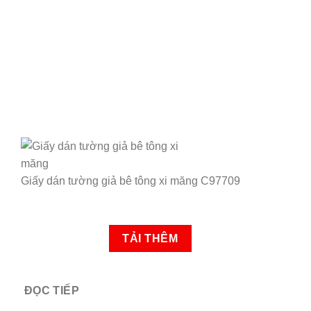
Giấy dán tường giả bê tông xi măng C97709
TẢI THÊM
ĐỌC TIẾP