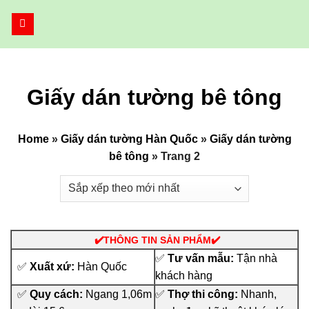
Bỏ
qua
nội
dung
Giấy dán tường bê tông
Home
»
Giấy dán tường Hàn Quốc
»
Giấy dán tường
bê tông
»
Trang 2
✔️THÔNG TIN SẢN PHẨM✔️
✅
Tư vấn mẫu:
Tận nhà
✅
Xuất xứ:
Hàn Quốc
khách hàng
✅
Quy cách:
Ngang 1,06m
✅
Thợ thi công:
Nhanh,